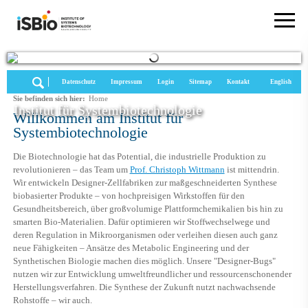
Datenschutz
Impressum
Login
Sitemap
Kontakt
English
Sie befinden sich hier:
Home
Institut für Systembiotechnologie
Willkommen am Institut für
Systembiotechnologie
Die Biotechnologie hat das Potential, die industrielle Produktion zu
revolutionieren – das Team um
Prof. Christoph Wittmann
ist mittendrin.
Wir entwickeln Designer-Zellfabriken zur maßgeschneiderten Synthese
biobasierter Produkte – von hochpreisigen Wirkstoffen für den
Gesundheitsbereich, über großvolumige Plattformchemikalien bis hin zu
smarten Bio-Materialien. Dafür optimieren wir Stoffwechselwege und
deren Regulation in Mikroorganismen oder verleihen diesen auch ganz
neue Fähigkeiten – Ansätze des Metabolic Engineering und der
Synthetischen Biologie machen dies möglich. Unsere "Designer-Bugs"
nutzen wir zur Entwicklung umweltfreundlicher und ressourcenschonender
Herstellungsverfahren. Die Synthese der Zukunft nutzt nachwachsende
Rohstoffe – wir auch.