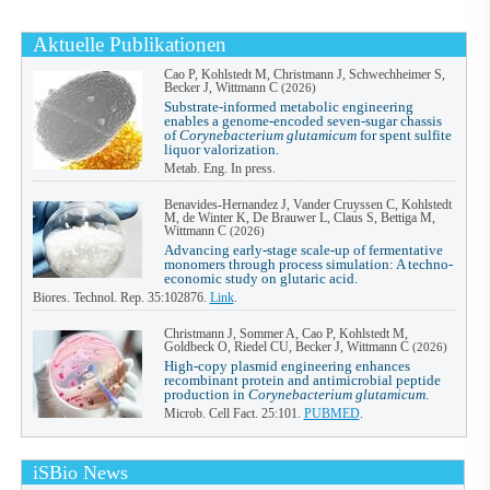
Aktuelle Publikationen
Cao P, Kohlstedt M, Christmann J, Schwechheimer S,
Becker J, Wittmann C
(2026)
Substrate-informed metabolic engineering
enables a genome-encoded seven-sugar chassis
of
Corynebacterium glutamicum
for spent sulfite
liquor valorization.
Metab. Eng. In press.
Benavides-Hernandez J, Vander Cruyssen C, Kohlstedt
M, de Winter K, De Brauwer L, Claus S, Bettiga M,
Wittmann C
(2026)
Advancing early-stage scale-up of fermentative
monomers through process simulation: A techno-
economic study on glutaric acid.
Biores. Technol. Rep. 35:102876.
Link
.
Christmann J, Sommer A, Cao P, Kohlstedt M,
Goldbeck O, Riedel CU, Becker J, Wittmann C
(2026)
High-copy plasmid engineering enhances
recombinant protein and antimicrobial peptide
production in
Corynebacterium glutamicum
.
Microb. Cell Fact. 25:101.
PUBMED
.
iSBio News